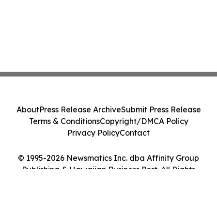
About
Press Release Archive
Submit Press Release
Terms & Conditions
Copyright/DMCA Policy
Privacy Policy
Contact
© 1995-2026 Newsmatics Inc. dba Affinity Group
Publishing & Hawaiian Business Post. All Rights
Reserved.
Cookie Settings / Your Privacy Choices