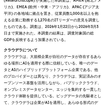
(Researchscape) が実施した本調査は、AMER (南北アメ
リカ)、EMEA (欧州・中東・アフリカ)、APAC (アジア太
平洋) の各地域に拠点を置き、従業員数1,000名以上を抱
える企業に勤務する1,270名のITリーダーの意見を調査し
たものである。調査は、2026年1月22日から2026年3月3
日まで実施された。本調査の結果は、調査対象国の総
GDPを反映するよう加重されている。
クラウデラについて
クラウデラは、大規模企業が自社のデータが存在するあら
ゆる場所にAIを適用する際に信頼している、唯一のデー
タとAIのハイブリッドプラットフォーム企業である。他
のプロバイダーとは異なり、クラウデラは、実証済みのオ
ープンソース基盤を活用しながら、パブリッククラウド、
オンプレミスデータセンター、エッジを集約する一貫した
クラウド体験を提供している。ビッグデータの先駆者とし
て、クラウデラは企業がAIを適用し、あらゆる形式のデ