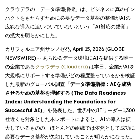
クラウデラの「データ準備指標」は、ビジネスに真のイン
パクトをもたらすために必要なデータ基盤の整備がAIの
広範な導入に追いついていないという「AI対応の錯覚」
の拡大を明らかにした。
カリフォルニア州サンノゼ発, April 15, 2026 (GLOBE
NEWSWIRE) -- あらゆるデータ環境にAIを提供する唯一
の企業である
クラウデラ (Cloudera)
は本日、企業がAIを
大規模にサポートする準備がどの程度整っているかを検証
した最新のグローバル調査
「データ準備指標：AIを成功
させるための基盤を理解する
(The Data Readiness
Index: Understanding the Foundations for
Successful AI)
」を発表した。世界中のITリーダー1,300
社近くを対象とした本レポートによると、AIの導入は拡
大しているものの、ほとんどの組織では依然として成功に
必要なデータ基盤が欠如していることが明らかになった。