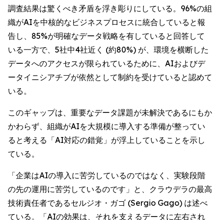
調査結果は驚くべき矛盾を浮き彫りにしている。96%の組
織がAIを中核的なビジネスプロセスに統合していると報
告し、85%が明確なデータ戦略を有していると回答して
いる一方で、5社中4社近く (約80%) が、環境を横断した
データへのアクセスが限られているために、AIおよびデ
ータイニシアチブが依然として制約を受けていると認めて
いる。
このギャップは、重要なデータ課題が未解決であるにもか
かわらず、組織がAIを大規模に導入する準備が整ってい
ると考える「AI対応の錯覚」が浮上していることを示し
ている。
「企業はAIの導入に苦労しているのではなく、実験段階
の先の運用に苦労しているのです」と、クラウデラの最高
技術責任者であるセルジオ・ガゴ (Sergio Gago) は述べ
ている。「AIの効果は、それを支えるデータに左右され