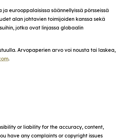
ja ja eurooppalaisissa säännellyissä pörsseissä
udet alan johtavien toimijoiden kanssa sekä
suihin, jotka ovat linjassa globaalin
astuulla. Arvopaperien arvo voi nousta tai laskea,
.com
.
ility or liability for the accuracy, content,
f you have any complaints or copyright issues