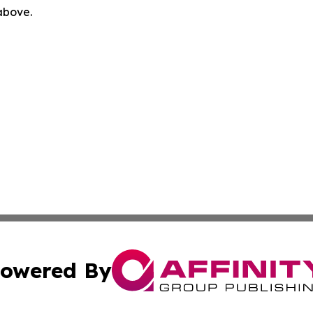
 above.
owered By