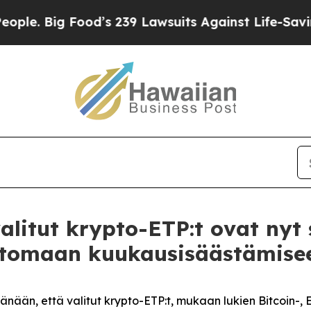
 Big Food’s 239 Lawsuits Against Life-Saving Pol
valitut krypto-ETP:t ovat nyt 
ttomaan kuukausisäästämise
tänään, että valitut krypto-ETP:t, mukaan lukien Bitcoin-,