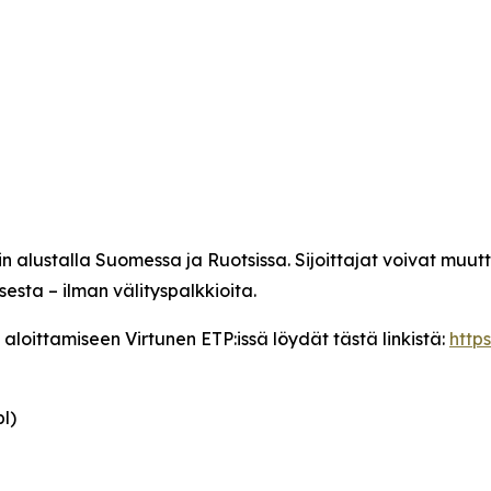
 alustalla Suomessa ja Ruotsissa. Sijoittajat voivat muu
sesta – ilman välityspalkkioita.
aloittamiseen Virtunen ETP:issä löydät tästä linkistä:
http
l)