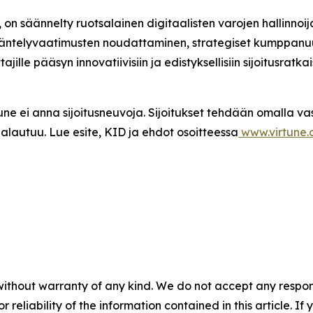
 on säännelty ruotsalainen digitaalisten varojen hallinnoi
 Sääntelyvaatimusten noudattaminen, strategiset kumppanu
ille pääsyn innovatiivisiin ja edistyksellisiin sijoitusratkai
irtune ei anna sijoitusneuvoja. Sijoitukset tehdään omalla v
palautuu. Lue esite, KID ja ehdot osoitteessa
www.virtune
without warranty of any kind. We do not accept any responsib
r reliability of the information contained in this article. I