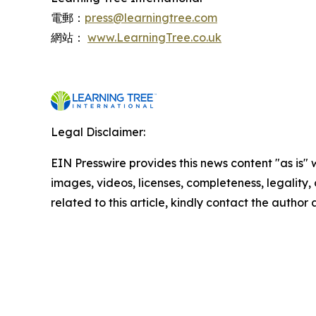
電郵：
press@learningtree.com
網站：
www.LearningTree.co.uk
Legal Disclaimer:
EIN Presswire provides this news content "as is" 
images, videos, licenses, completeness, legality, o
related to this article, kindly contact the author