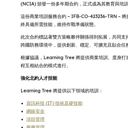
(NCIA) 頒發一份多年期合約，正式成為其教育與培
這份商業培訓服務合約 – IFB-CO-423236-TR
終具備所需技能，維持作戰準備狀態。
此次合約標誌著雙方策略夥伴關係得到拓展，共同支持北約
跨國防務環境中，提供創新、穩定、可擴充且貼合任
根據協議，Learning Tree 將提供商業培
程互相結合的模式進行。
強化北約人才技能
Learning Tree 將提供以下領域的培訓：
資訊科技 (IT) 技術及硬技能
網絡安全
項目管理
服務管理