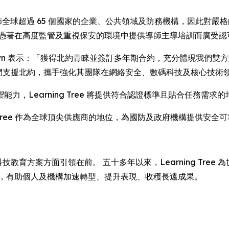
服務足跡遍佈全球超過 65 個國家的企業、公共領域及防務機構，因
司憑著在高度監管及重視保安的環境中提供導師主導培訓而廣受認
 David Brown 表示：「獲得北約青睞並簽訂多年期合約，充分體現我們
，我們支援北約，攜手強化其團隊在網絡安全、數碼科技及核心技
力，Learning Tree 將提供符合認證標準且貼合任務需
g Tree 作為全球頂尖供應商的地位，為國防及政府機構提供安
教育方案方面引領在前。 五十多年以來，Learning Tre
程，有助個人及機構加速轉型、提升表現、收穫長遠成果。