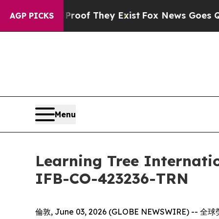
fers no Proof They Exist
Fox News Goes Quiet as 
AGP PICKS
Menu
Learning Tree Int
IFB-CO-423236-TRN
倫敦, June 03, 2026 (GLOBE NEWSWIRE)